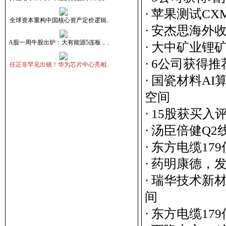
·
苹果测试CXMT
·
安杰思海外收
·
大中矿业锂矿
·
6公司获得推
·
国瓷材料AI
空间
·
15股获买入
·
汤臣倍健Q2
·
东方电缆17
·
药明康德，
·
瑞华技术新材
间
·
东方电缆17