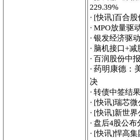
229.39%
·
[快讯]百合
·
MPO放量驱
·
银发经济驱动
·
脑机接口+减
·
百润股份中报
药
明
康
德
：
·
决
·
转债中签结
·
[快讯]瑞芯
·
[快讯]新世
·
盘后4股公布
·
[快讯]悍高集