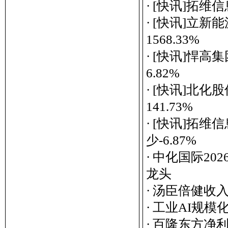
·
[快讯]拓维信
·
[快讯]立新
1568.33%
·
[快讯]悍高
6.82%
·
[快讯]北化
141.73%
·
[快讯]拓维
少-6.87%
·
中化国际202
龙头
·
汤臣倍健收入
·
工业AI规模
·
百隆东方净利