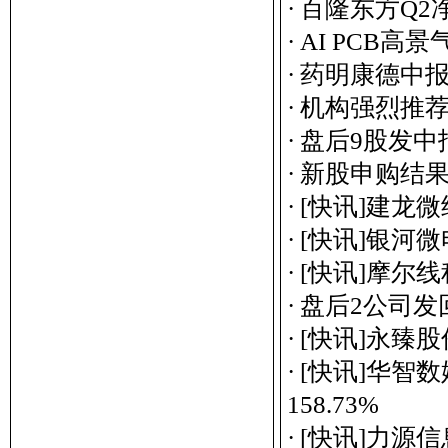
·
百隆东方Q2
·
AI PCB
·
药明康德中报
·
机构强烈推荐
·
盘后9股发中
·
新股申购结
·
[快讯]建龙
·
[快讯]银河
·
[快讯]摩尔
·
盘后2公司发
·
[快讯]永臻
·
[快讯]华智
158.73%
·
[快讯]力源