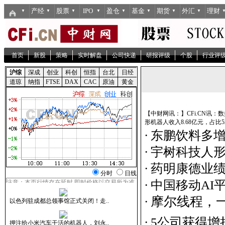
产经
股票
IPO
盈仓
基金
期货
外汇
理财
▼
▼
▼
▼
▼
▼
▼
▼
首页
新股
策略
实时解盘
公司快递
研报评级
个股
行业评
【中财网讯：】CFi.CN讯：数
形机器人收入8.68亿元，占比52...
·
东鹏饮料多增
·
宇树科技人形
·
药明康德业绩
·
中国移动AI平
摩
尔
线
程
，
·
·
5公司获得增